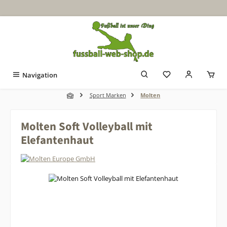
Zum Hauptinhalt springen
Navigation
Sport Marken
Molten
Molten Soft Volleyball mit
Elefantenhaut
Bildergalerie überspringen