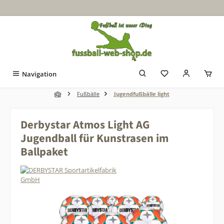
Zum Hauptinhalt springen
Navigation
Fußbälle
Jugendfußbälle light
Derbystar Atmos Light AG
Jugendball für Kunstrasen im
Ballpaket
Bildergalerie überspringen