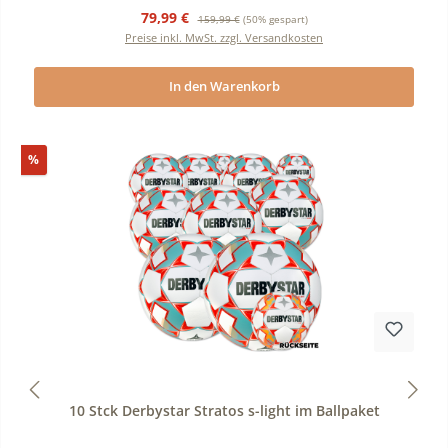
Verkaufspreis:
Regulärer Preis:
79,99 €
159,99 €
(50% gespart)
Preise inkl. MwSt. zzgl. Versandkosten
In den Warenkorb
Rabatt
%
Durchschnittliche Bewertung von 0 von 5 Sternen
10 Stck Derbystar Stratos s-light im Ballpaket