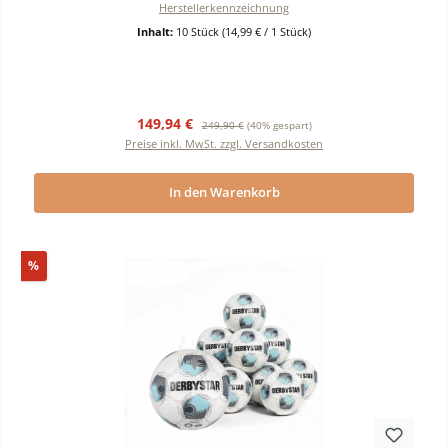
Herstellerkennzeichnung
Inhalt:
10 Stück
(14,99 € / 1 Stück)
Verkaufspreis:
Regulärer Preis:
149,94 €
249,90 €
(40% gespart)
Preise inkl. MwSt. zzgl. Versandkosten
In den Warenkorb
Rabatt
%