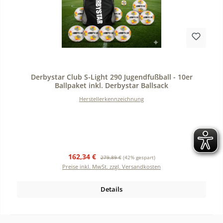
Durchschnittliche Bewertung von 0 von 5 Sternen
Derbystar Club S-Light 290 Jugendfußball - 10er
Ballpaket inkl. Derbystar Ballsack
Herstellerkennzeichnung
Verkaufspreis:
Regulärer Preis:
162,34 €
279,89 €
(42% gespart)
Preise inkl. MwSt. zzgl. Versandkosten
Details