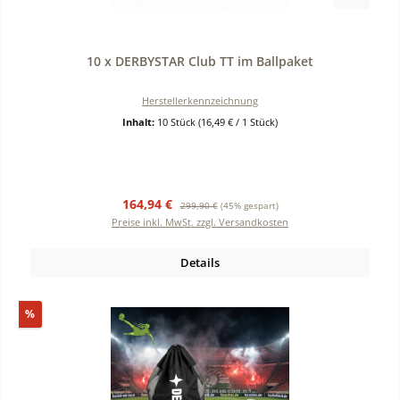
Durchschnittliche Bewertung von 0 von 5 Sternen
10 x DERBYSTAR Club TT im Ballpaket
Herstellerkennzeichnung
Inhalt:
10 Stück
(16,49 € / 1 Stück)
Verkaufspreis:
Regulärer Preis:
164,94 €
299,90 €
(45% gespart)
Preise inkl. MwSt. zzgl. Versandkosten
Details
Rabatt
%