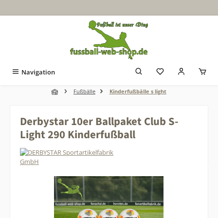
Zum Hauptinhalt springen
Navigation
Fußbälle
Kinderfußbälle s light
Derbystar 10er Ballpaket Club S-
Light 290 Kinderfußball
Bildergalerie überspringen