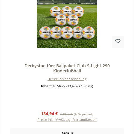
Durchschnittliche Bewertung von 0 von 5 Sternen
Derbystar 10er Ballpaket Club S-Light 290
Kinderfußball
Herstellerkennzeichnung
Inhalt:
10 Stück
(13,49 € / 1 Stück)
Verkaufspreis:
Regulärer Preis:
134,94 €
249,90 €
(46% gespart)
Preise inkl. MwSt. zzgl. Versandkosten
Details