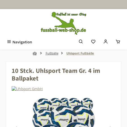
Zum Hauptinhalt springen
Navigation
Fußbälle
Uhlsport Fußbälle
10 Stck. Uhlsport Team Gr. 4 im
Ballpaket
Bildergalerie überspringen