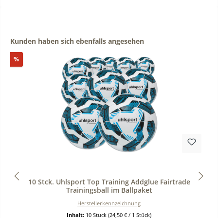
Produktgalerie überspringen
Kunden haben sich ebenfalls angesehen
Rabatt
%
Durchschnittliche Bewertung von 0 von 5 Sternen
10 Stck. Uhlsport Top Training Addglue Fairtrade
Trainingsball im Ballpaket
Herstellerkennzeichnung
Inhalt:
10 Stück
(24,50 € / 1 Stück)