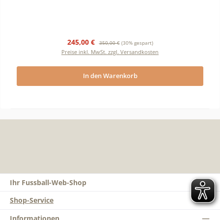
Verkaufspreis:
Regulärer Preis:
245,00 €
350,00 €
(30% gespart)
Preise inkl. MwSt. zzgl. Versandkosten
In den Warenkorb
Ihr Fussball-Web-Shop
Shop-Service
Informationen