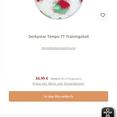
Durchschnittliche Bewertung von 0 von 5 Sternen
Derbystar Tempo TT Trainingsball
Herstellerkennzeichnung
Verkaufspreis:
Regulärer Preis:
34,99 €
49,99 €
(30.01% gespart)
Preise inkl. MwSt. zzgl. Versandkosten
In den Warenkorb