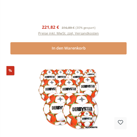
Verkaufspreis:
Regulärer Preis:
221,82 €
316,89 €
(30% gespart)
Preise inkl. MwSt. zzgl. Versandkosten
In den Warenkorb
Rabatt
%