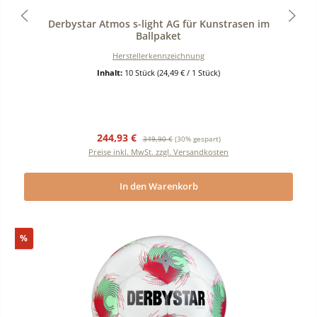
Durchschnittliche Bewertung von 0 von 5 Sternen
Derbystar Atmos s-light AG für Kunstrasen im
Ballpaket
Herstellerkennzeichnung
Inhalt:
10 Stück
(24,49 € / 1 Stück)
Verkaufspreis:
Regulärer Preis:
244,93 €
349,90 €
(30% gespart)
Preise inkl. MwSt. zzgl. Versandkosten
In den Warenkorb
Rabatt
%