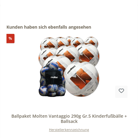
Produktgalerie überspringen
Kunden haben sich ebenfalls angesehen
Rabatt
%
Durchschnittliche Bewertung von 0 von 5 Sternen
Ballpaket Molten Vantaggio 290g Gr.5 Kinderfußbälle +
Ballsack
Herstellerkennzeichnung