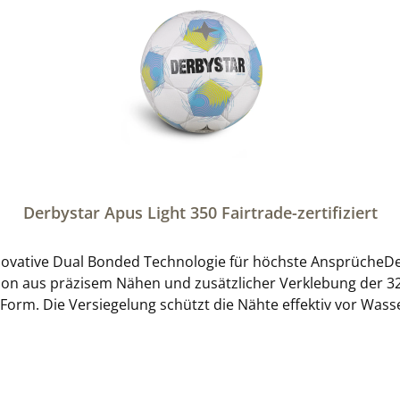
Derbystar Apus Light 350 Fairtrade-zertifiziert
Innovative Dual Bonded Technologie für höchste AnsprücheDe
n aus präzisem Nähen und zusätzlicher Verklebung der 32 
 Form. Die Versiegelung schützt die Nähte effektiv vor Wa
ontrolle und Soft-TouchDank der speziellen Kaschierung bie
 mit Golfball-Struktur aus hochwertigem Hightech-PU sorgt 
äzises Passspiel. Dies erleichtert jungen Talenten die tech
zertifizierter Ball steht der Apus Light 350 für faire Prod