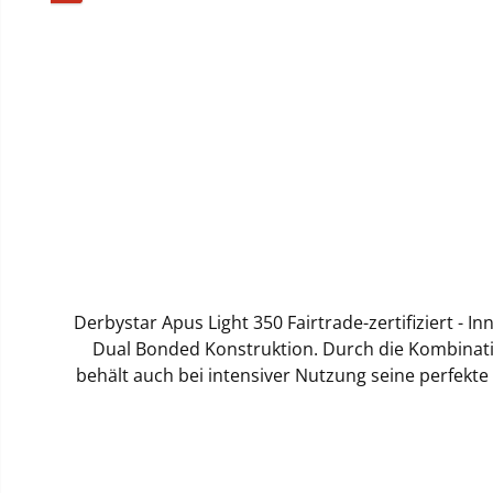
Durchschnittliche Bewertung von 0 von 5 Sternen
Derbystar Apus Light 350 Fairtrade-zertifiziert - 
Dual Bonded Konstruktion. Durch die Kombinatio
behält auch bei intensiver Nutzung seine perfekte
bei jedem Wetter garantiert.Erstklassige Ballk
weichen Ballkontakt. Die glänzende Oberfläche
unterstützt auch ein stabiles Flugverhalten und pr
Fuß.Nachhaltigkeit trifft PerformanceAls Fairtrade-