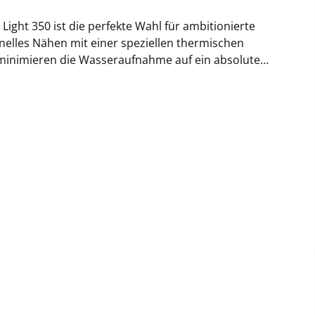
elles Nähen mit einer speziellen thermischen
e minimieren die Wasseraufnahme auf ein absolutes
male Aerodynamik durch
icheren Ballkontakt (Soft Touch). Das hilft jungen
r jeder Trainingseinheit entfällt nahezu, da der
sischen Anforderungen der D-Jugend abgestimmt, um