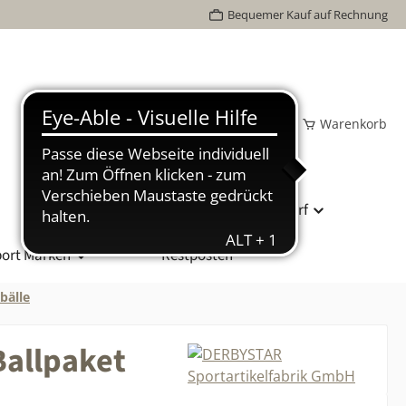
Bequemer Kauf auf Rechnung
Wunschzettel
Mein Konto
Warenkorb
Bundesliga Spielball
Vereinsbedarf
ort Marken
Restposten
bälle
Ballpaket