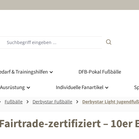
darf & Trainingshilfen
DFB-Pokal Fußbälle
 Ausrüstung
Individuelle Fanartikel
Sp
Fußbälle
Derbystar Fußbälle
Derbystar Light Jugendfuß
airtrade-zertifiziert – 10er 