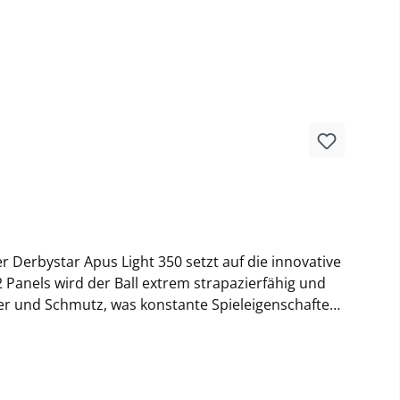
r Derbystar Apus Light 350 setzt auf die innovative
Panels wird der Ball extrem strapazierfähig und
sser und Schmutz, was konstante Spieleigenschaften
tet dieser Jugend-Trainingsball einen besonders
nicht nur für eine ansprechende Optik, sondern
nische Entwicklung und sorgt für mehr Sicherheit am
uktionsbedingungen. Im Inneren sorgt eine umwickelte