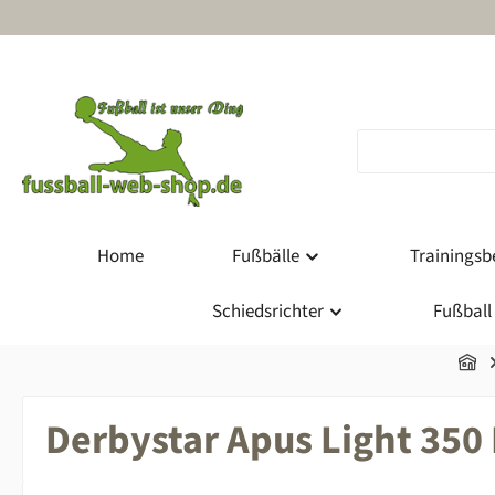
m Hauptinhalt springen
Zur Suche springen
Zur Hauptnavigation springen
Home
Fußbälle
Trainingsbe
Schiedsrichter
Fußball
Derbystar Apus Light 350 F