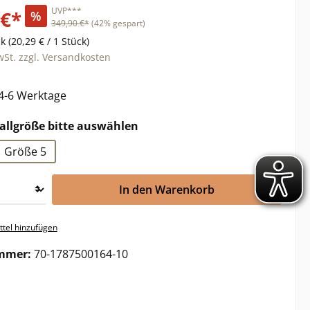
UVP***
 €*
%
349,90 €*
(42% gespart)
ck
(20,29 € / 1 Stück)
wSt. zzgl. Versandkosten
 4-6 Werktage
auswählen
allgröße bitte auswählen
Größe 5
In den Warenkorb
tel hinzufügen
mmer:
70-1787500164-10