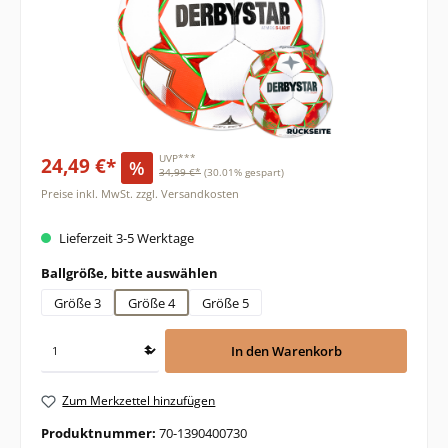
24,49 €*
UVP***
%
34,99 €*
(30.01% gespart)
Preise inkl. MwSt. zzgl. Versandkosten
Lieferzeit 3-5 Werktage
auswählen
Ballgröße, bitte auswählen
Größe 3
Größe 4
Größe 5
In den Warenkorb
Zum Merkzettel hinzufügen
Produktnummer:
70-1390400730