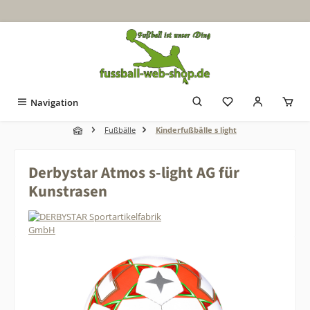
Zum Hauptinhalt springen
Navigation
Fußbälle
Kinderfußbälle s light
Derbystar Atmos s-light AG für
Kunstrasen
Bildergalerie überspringen