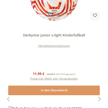
Durchschnittliche Bewertung von 0 von 5 Sternen
Derbystar Junior s-light Kinderfußball
Herstellerkennzeichnung
Verkaufspreis:
Regulärer Preis:
11,99 €
19,99 €
(40.02% gespart)
Preise inkl. MwSt. zzgl. Versandkosten
In den Warenkorb