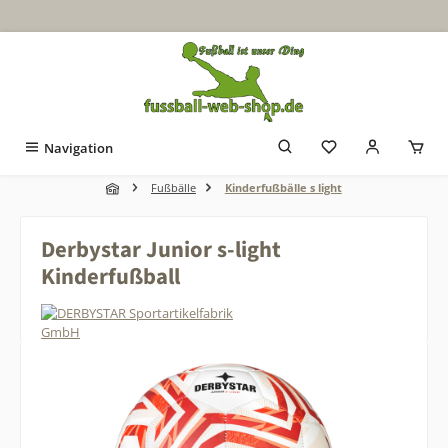
Zum Hauptinhalt springen
Navigation
Fußbälle
Kinderfußbälle s light
Derbystar Junior s-light
Kinderfußball
Bildergalerie überspringen