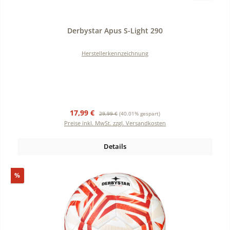
Durchschnittliche Bewertung von 0 von 5 Sternen
Derbystar Apus S-Light 290
Herstellerkennzeichnung
Verkaufspreis:
Regulärer Preis:
17,99 €
29,99 €
(40.01% gespart)
Preise inkl. MwSt. zzgl. Versandkosten
Details
Rabatt
%