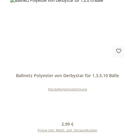
Durchschnittliche Bewertung von 0 von 5 Sternen
Ballnetz Polyester von Derbystar für 1,3,5,10 Bälle
Herstellerkennzeichnung
Regulärer Preis:
2,99 €
Preise inkl. MwSt. zzgl. Versandkosten