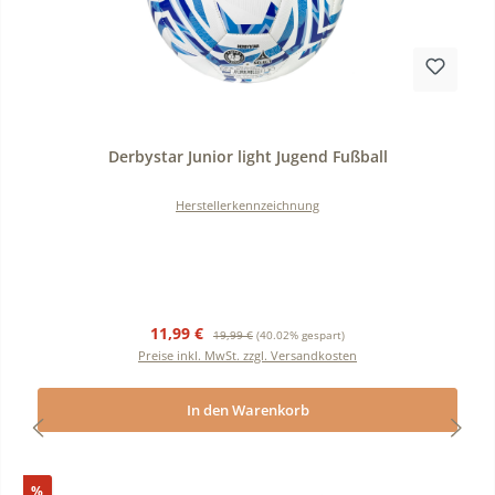
Durchschnittliche Bewertung von 0 von 5 Sternen
Derbystar Junior light Jugend Fußball
Herstellerkennzeichnung
Verkaufspreis:
Regulärer Preis:
11,99 €
19,99 €
(40.02% gespart)
Preise inkl. MwSt. zzgl. Versandkosten
In den Warenkorb
Rabatt
%