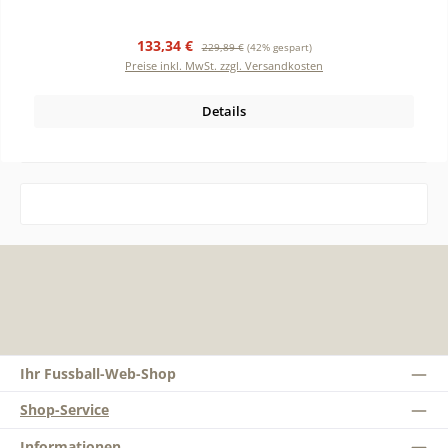
Verkaufspreis:
Regulärer Preis:
133,34 €
229,89 €
(42% gespart)
Preise inkl. MwSt. zzgl. Versandkosten
Details
Ihr Fussball-Web-Shop
Shop-Service
Informationen