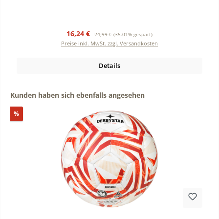
Verkaufspreis:
Regulärer Preis:
16,24 €
24,99 €
(35.01% gespart)
Preise inkl. MwSt. zzgl. Versandkosten
Details
Produktgalerie überspringen
Kunden haben sich ebenfalls angesehen
Rabatt
%