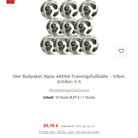
Durchschnittliche Bewertung von 0 von 5 Sternen
10er Ballpaket Alpas ARENA Trainingsfußbälle – Silber,
Größen 3–5
Herstellerkennzeichnung
Inhalt:
10 Stück
(8,97 € / 1 Stück)
Verkaufspreis:
Regulärer Preis:
89,70 €
149,50 €
(40% gespart)
Preise inkl. MwSt. zzgl. Versandkosten