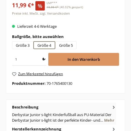
11,99 €*
UVP***
%
19,99 €*
(40.02% gespart)
Preise inkl. MwSt. zzgl. Versandkosten
Lieferzeit 4-6 Werktage
auswählen
Ballgröße, bitte auswählen
Größe 3
Größe 4
Größe 5
In den Warenkorb
Zum Merkzettel hinzufügen
Produktnummer:
70-1765400130
Beschreibung
Derbystar Junior s-light Kinderfußball aus PU-Material Der
Derbystar Junior s‑light ist der perfekte Kinder- und…
Mehr
Herstellerkennzeichnung