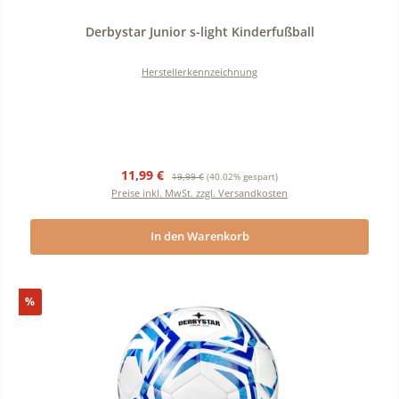
Durchschnittliche Bewertung von 0 von 5 Sternen
Derbystar Junior s-light Kinderfußball
Herstellerkennzeichnung
Verkaufspreis:
Regulärer Preis:
11,99 €
19,99 €
(40.02% gespart)
Preise inkl. MwSt. zzgl. Versandkosten
In den Warenkorb
Rabatt
%