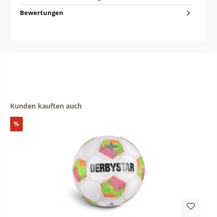
Bewertungen
Produktgalerie überspringen
Kunden kauften auch
Rabatt
%