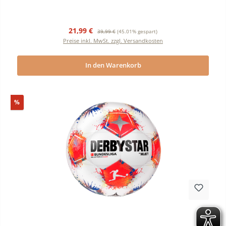
Verkaufspreis:
Regulärer Preis:
21,99 €
39,99 €
(45.01% gespart)
Preise inkl. MwSt. zzgl. Versandkosten
In den Warenkorb
Rabatt
%
Durchschnittliche Bewertung von 0 von 5 Sternen