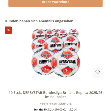
In den Warenkorb
Produktgalerie überspringen
Kunden haben sich ebenfalls angesehen
Rabatt
%
Durchschnittliche Bewertung von 0 von 5 Sternen
10 Stck. DERBYSTAR Bundesliga Brillant Replica 2025/26
im Ballpaket
Herstellerkennzeichnung
Inhalt:
10 Stück
(16,00 € / 1 Stück)