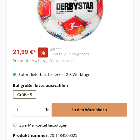
21,99 €*
UVP***
%
39,99 €*
(45.01% gespart)
Preise inkl. MwSt. zzgl. Versandkosten
Sofort lieferbar, Lieferzeit 2-3 Werktage
auswählen
Ballgröße, bitte auswählen
Größe 5
In den Warenkorb
Zum Merkzettel hinzufügen
Produktnummer:
70-1484500025