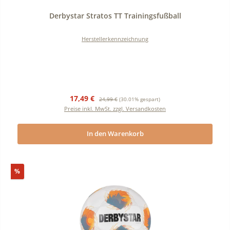
Durchschnittliche Bewertung von 0 von 5 Sternen
Derbystar Stratos TT Trainingsfußball
Herstellerkennzeichnung
Verkaufspreis:
Regulärer Preis:
17,49 €
24,99 €
(30.01% gespart)
Preise inkl. MwSt. zzgl. Versandkosten
In den Warenkorb
Rabatt
%