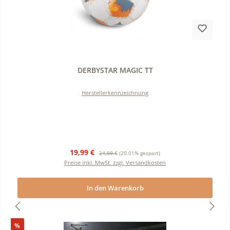
Durchschnittliche Bewertung von 0 von 5 Sternen
DERBYSTAR MAGIC TT
Herstellerkennzeichnung
Verkaufspreis:
Regulärer Preis:
19,99 €
24,99 €
(20.01% gespart)
Preise inkl. MwSt. zzgl. Versandkosten
In den Warenkorb
Rabatt
%