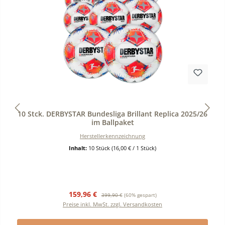
Durchschnittliche Bewertung von 0 von 5 Sternen
10 Stck. DERBYSTAR Bundesliga Brillant Replica 2025/26
im Ballpaket
Herstellerkennzeichnung
Inhalt:
10 Stück
(16,00 € / 1 Stück)
Verkaufspreis:
Regulärer Preis:
159,96 €
399,90 €
(60% gespart)
Preise inkl. MwSt. zzgl. Versandkosten