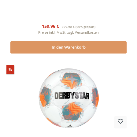
Verkaufspreis:
Regulärer Preis:
159,96 €
399,90 €
(60% gespart)
Preise inkl. MwSt. zzgl. Versandkosten
In den Warenkorb
Rabatt
%