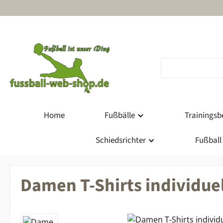
m Hauptinhalt springen
Zur Suche springen
Zur Hauptnavigation springen
Home
Fußbälle
Trainingsbe
Schiedsrichter
Fußball
Damen T-Shirts individuel
Bildergalerie überspringen