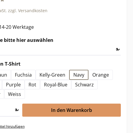
€*
wSt. zzgl. Versandkosten
 14-20 Werktage
auswählen
 bitte hier auswählen
auswählen
 T-Shirt
aun
Fuchsia
Kelly-Green
Navy
Orange
Purple
Rot
Royal-Blue
Schwarz
y
Weiss
In den Warenkorb
tel hinzufügen