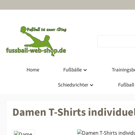
m Hauptinhalt springen
Zur Suche springen
Zur Hauptnavigation springen
Home
Fußbälle
Trainingsbe
Schiedsrichter
Fußball
Damen T-Shirts individuel
Bildergalerie überspringen