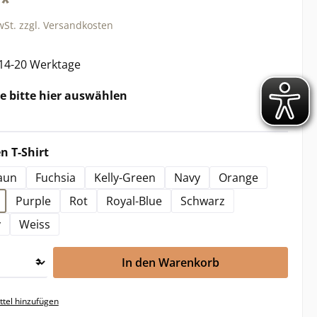
€*
wSt. zzgl. Versandkosten
 14-20 Werktage
auswählen
 bitte hier auswählen
auswählen
 T-Shirt
aun
Fuchsia
Kelly-Green
Navy
Orange
Purple
Rot
Royal-Blue
Schwarz
y
Weiss
In den Warenkorb
tel hinzufügen