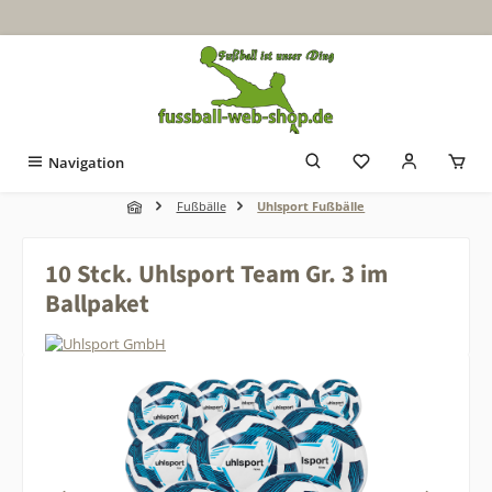
Zum Hauptinhalt springen
Navigation
Fußbälle
Uhlsport Fußbälle
10 Stck. Uhlsport Team Gr. 3 im
Ballpaket
Bildergalerie überspringen