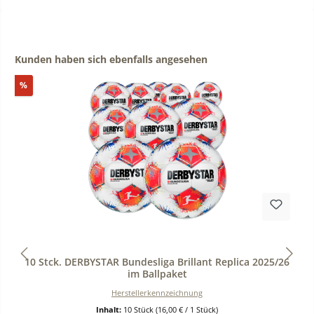
Produktgalerie überspringen
Kunden haben sich ebenfalls angesehen
Rabatt
%
Durchschnittliche Bewertung von 0 von 5 Sternen
10 Stck. DERBYSTAR Bundesliga Brillant Replica 2025/26
im Ballpaket
Herstellerkennzeichnung
Inhalt:
10 Stück
(16,00 € / 1 Stück)