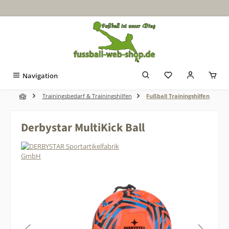
Zum Hauptinhalt springen
Navigation
Trainingsbedarf & Trainingshilfen
Fußball Trainingshilfen
Derbystar MultiKick Ball
Bildergalerie überspringen