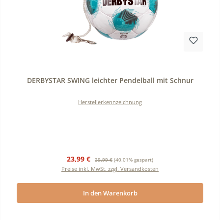
Durchschnittliche Bewertung von 0 von 5 Sternen
DERBYSTAR SWING leichter Pendelball mit Schnur
Herstellerkennzeichnung
Verkaufspreis:
Regulärer Preis:
23,99 €
39,99 €
(40.01% gespart)
Preise inkl. MwSt. zzgl. Versandkosten
In den Warenkorb