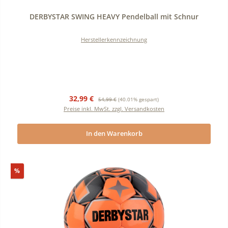
Durchschnittliche Bewertung von 0 von 5 Sternen
DERBYSTAR SWING HEAVY Pendelball mit Schnur
Herstellerkennzeichnung
Verkaufspreis:
Regulärer Preis:
32,99 €
54,99 €
(40.01% gespart)
Preise inkl. MwSt. zzgl. Versandkosten
In den Warenkorb
Rabatt
%