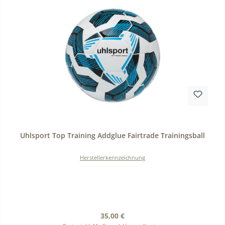
Durchschnittliche Bewertung von 0 von 5 Sternen
Uhlsport Top Training Addglue Fairtrade Trainingsball
Herstellerkennzeichnung
Regulärer Preis:
35,00 €