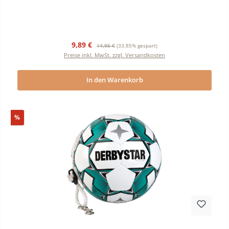
Verkaufspreis:
Regulärer Preis:
9,89 €
14,95 €
(33.85% gespart)
Preise inkl. MwSt. zzgl. Versandkosten
In den Warenkorb
Rabatt
%