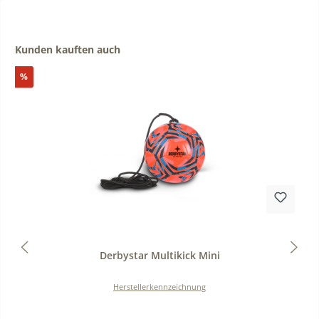
Produktgalerie überspringen
Kunden kauften auch
Rabatt
%
Durchschnittliche Bewertung von 0 von 5 Sternen
Derbystar Multikick Mini
Herstellerkennzeichnung