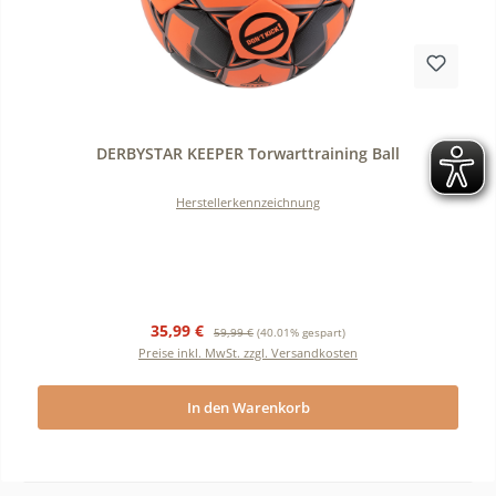
Durchschnittliche Bewertung von 0 von 5 Sternen
DERBYSTAR KEEPER Torwarttraining Ball
Herstellerkennzeichnung
Verkaufspreis:
Regulärer Preis:
35,99 €
59,99 €
(40.01% gespart)
Preise inkl. MwSt. zzgl. Versandkosten
In den Warenkorb