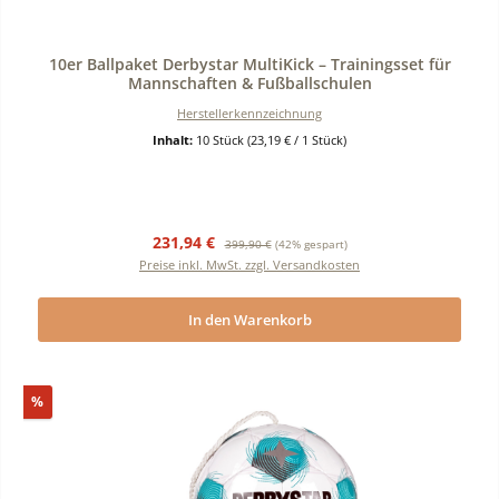
Durchschnittliche Bewertung von 0 von 5 Sternen
10er Ballpaket Derbystar MultiKick – Trainingsset für
Mannschaften & Fußballschulen
Herstellerkennzeichnung
Inhalt:
10 Stück
(23,19 € / 1 Stück)
Verkaufspreis:
Regulärer Preis:
231,94 €
399,90 €
(42% gespart)
Preise inkl. MwSt. zzgl. Versandkosten
In den Warenkorb
Rabatt
%