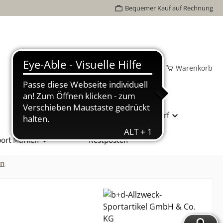
Bequemer Kauf auf Rechnung
Wunschzettel
Mein Konto
Warenkorb
Bundesliga Spielball
Vereinsbedarf
ort Marken
Restposten
en