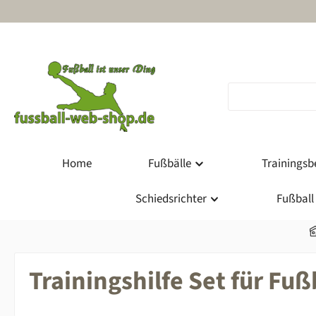
m Hauptinhalt springen
Zur Suche springen
Zur Hauptnavigation springen
Home
Fußbälle
Trainingsbe
Schiedsrichter
Fußball
Trainingshilfe Set für Fuß