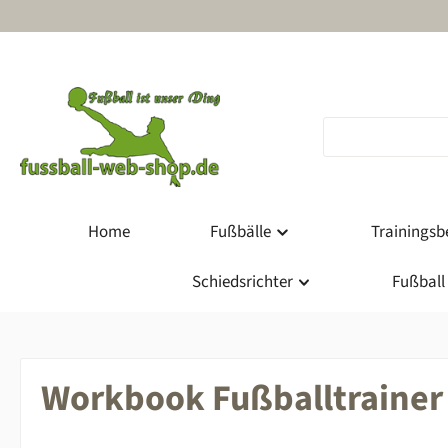
m Hauptinhalt springen
Zur Suche springen
Zur Hauptnavigation springen
Home
Fußbälle
Trainingsbe
Schiedsrichter
Fußball
Workbook Fußballtrainer