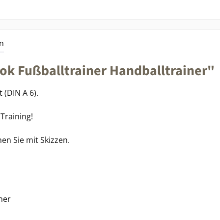
n
k Fußballtrainer Handballtrainer"
(DIN A 6).
Training!
en Sie mit Skizzen.
ner