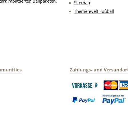
ark rabattierten Ballpaketen.
Sitemap
Themenwelt Fußball
mmunities
Zahlungs- und Versandar
gram
Benutzerdefiniertes Bild 1
Benutzerdefin
Benutzerdefiniertes Bild 3
Benutzerdefin