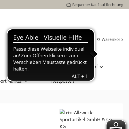
Bequemer Kauf auf Rechnung
Wunschzettel
Mein Konto
Warenkorb
Bundesliga Spielball
Vereinsbedarf
ort Marken
Restposten