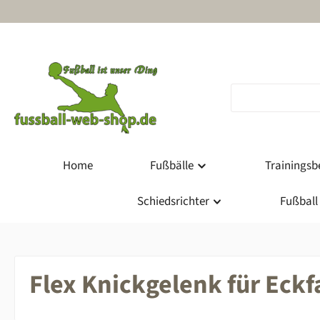
m Hauptinhalt springen
Zur Suche springen
Zur Hauptnavigation springen
Home
Fußbälle
Trainingsbe
Schiedsrichter
Fußball
Flex Knickgelenk für Ec