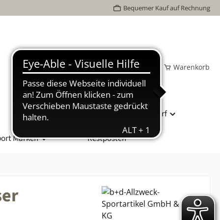
Bequemer Kauf auf Rechnung
Wunschzettel
Mein Konto
Warenkorb
Bundesliga Spielball
Vereinsbedarf
ort Marken
Restposten
ser