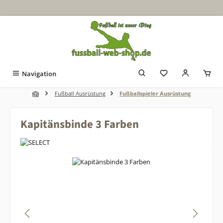
Zum Hauptinhalt springen
Navigation
Fußball Ausrüstung
Fußballspieler Ausrüstung
Kapitänsbinde 3 Farben
Bildergalerie überspringen