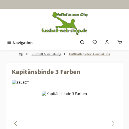
Zum Hauptinhalt springen
Navigation
Fußball Ausrüstung
Fußballspieler Ausrüstung
Kapitänsbinde 3 Farben
Bildergalerie überspringen