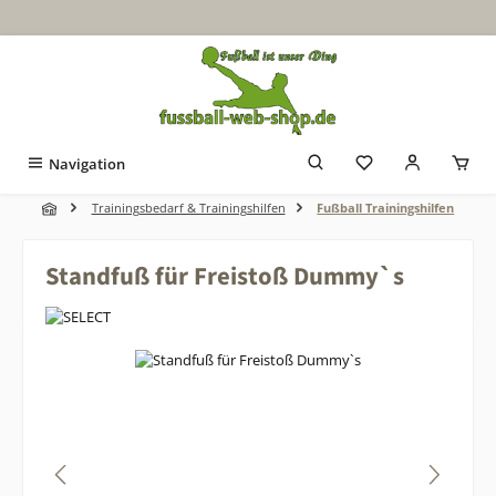
Zum Hauptinhalt springen
Navigation
Trainingsbedarf & Trainingshilfen
Fußball Trainingshilfen
Standfuß für Freistoß Dummy`s
Bildergalerie überspringen