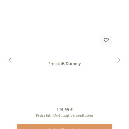
Durchschnittliche Bewertung von 0 von 5 Sternen
Freistoß Dummy
Regulärer Preis:
119,99 €
Preise inkl. MwSt. zzgl. Versandkosten