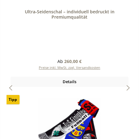
Durchschnittliche Bewertung von 0 von 5 Sternen
Ultra‑Seidenschal – individuell bedruckt in
Premiumqualität
Regulärer Preis:
Ab
260,00 €
Preise inkl. MwSt. zzgl. Versandkosten
Details
Tipp