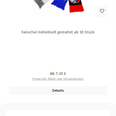
Durchschnittliche Bewertung von 0 von 5 Sternen
Fanschal individuell gestaltet ab 30 Stück
Regulärer Preis:
Ab
7,20 €
Preise inkl. MwSt. zzgl. Versandkosten
Details