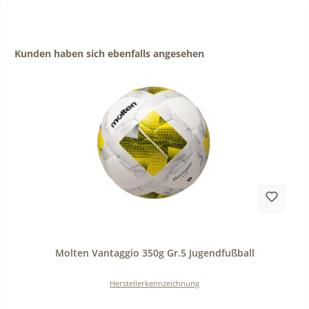
Produktgalerie überspringen
Kunden haben sich ebenfalls angesehen
Durchschnittliche Bewertung von 0 von 5 Sternen
Molten Vantaggio 350g Gr.5 Jugendfußball
Herstellerkennzeichnung