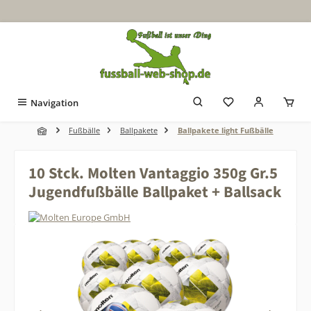
Zum Hauptinhalt springen
Navigation
Fußbälle
Ballpakete
Ballpakete light Fußbälle
10 Stck. Molten Vantaggio 350g Gr.5
Jugendfußbälle Ballpaket + Ballsack
Bildergalerie überspringen