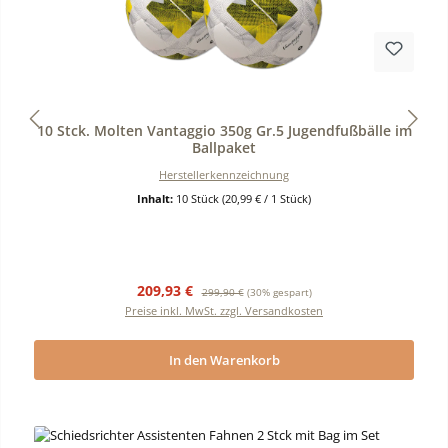
Durchschnittliche Bewertung von 0 von 5 Sternen
10 Stck. Molten Vantaggio 350g Gr.5 Jugendfußbälle im
Ballpaket
Herstellerkennzeichnung
Inhalt:
10 Stück
(20,99 € / 1 Stück)
Verkaufspreis:
Regulärer Preis:
209,93 €
299,90 €
(30% gespart)
Preise inkl. MwSt. zzgl. Versandkosten
In den Warenkorb