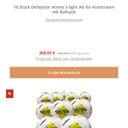
Durchschnittliche Bewertung von 0 von 5 Sternen
10 Stück Derbystar Atmos s-light AG für Kunstrasen
mit Ballsack
Herstellerkennzeichnung
Verkaufspreis:
Regulärer Preis:
268,02 €
382,89 €
(30% gespart)
Preise inkl. MwSt. zzgl. Versandkosten
In den Warenkorb
Rabatt
%