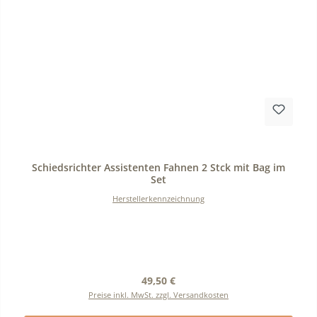
Durchschnittliche Bewertung von 0 von 5 Sternen
Schiedsrichter Assistenten Fahnen 2 Stck mit Bag im
Set
Herstellerkennzeichnung
Regulärer Preis:
49,50 €
Preise inkl. MwSt. zzgl. Versandkosten