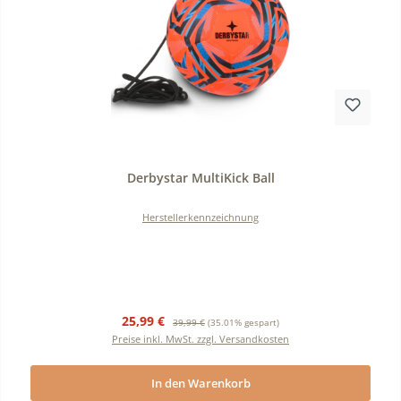
Durchschnittliche Bewertung von 0 von 5 Sternen
Derbystar MultiKick Ball
Herstellerkennzeichnung
Verkaufspreis:
Regulärer Preis:
25,99 €
39,99 €
(35.01% gespart)
Preise inkl. MwSt. zzgl. Versandkosten
In den Warenkorb