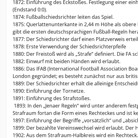
1872: Einführung des Eckstoßes. Festlegung einer einhe
(Endstand 0:0).
1874: Fußballschiedsrichter leiten das Spiel.
1875: Querlattenunterkante in 2,44 m Höhe als obere
gibt die ersten deutschsprachigen Fußball-Regeln her
1877: Der Schiedsrichter darf einen Platzverweis ertei
1878: Erste Verwendung der Schiedsrichterpfeife
1880: Der Freistoß wird als „Strafe“ definiert. Die FA 
1882: Einwurf mit beiden Händen wird erlaubt.
1886: Das IFAB (International Football Association Bo
London gegründet; es besteht zunächst nur aus britis
1889: Der Schiedsrichter erhält die alleinige Entsche
1890: Einführung der Tornetze.
1891: Einführung des Strafstoßes.
1893: In den „Jenaer Regeln“ wird unter anderem fest
Strafraum fortan die Form eines Rechteckes und ist k
1897: Einführung der Begriffe „vorsätzlich“ und „absic
1899: Der bezahlte Vereinswechsel wird erlaubt. Der H
1902: Aus dem Strafraum-Halbkreis wird ein Rechteck.