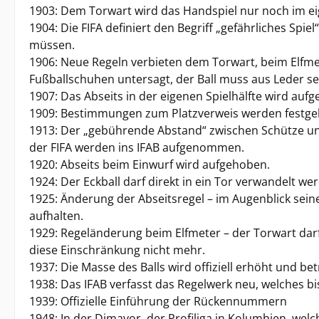
1903: Dem Torwart wird das Handspiel nur noch im ei
1904: Die FIFA definiert den Begriff „gefährliches Spi
müssen.
1906: Neue Regeln verbieten dem Torwart, beim Elfmete
Fußballschuhen untersagt, der Ball muss aus Leder sei
1907: Das Abseits in der eigenen Spielhälfte wird auf
1909: Bestimmungen zum Platzverweis werden festgel
1913: Der „gebührende Abstand“ zwischen Schütze und 
der FIFA werden ins IFAB aufgenommen.
1920: Abseits beim Einwurf wird aufgehoben.
1924: Der Eckball darf direkt in ein Tor verwandelt we
1925: Änderung der Abseitsregel – im Augenblick sei
aufhalten.
1929: Regeländerung beim Elfmeter – der Torwart darf 
diese Einschränkung nicht mehr.
1937: Die Masse des Balls wird offiziell erhöht und bet
1938: Das IFAB verfasst das Regelwerk neu, welches b
1939: Offizielle Einführung der Rückennummern
1948: In der Dimayor, der Profiliga in Kolumbien, welc