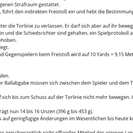
genen Strafraum gestattet.
el“, führt den indirekten Freistoß ein und hebt die Bestimm
r die Torlinie zu verlassen. Er darf sich aber auf ihr bewe
n und die Schiedsrichter sind gehalten, ein Spielprotokoll a
gehoben.
egt.
Gegenspielern beim Freistoß wird auf 10 Yards = 9,15 Meter 
rden.
ner Ballabgabe müssen sich zwischen dem Spieler und dem T
sich bis zum Schuss auf der Torlinie nicht mehr bewegen. I
rägt nun 14 bis 16 Unzen (396 g bis 453 g).
is auf geringfügige Änderungen im Wesentlichen bis heute ko
he zwischenzeitlich nicht offizielles Mitglied des eigenen La