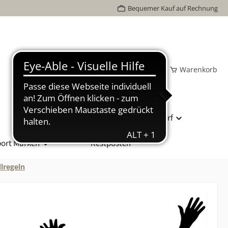
Bequemer Kauf auf Rechnung
Wunschzettel
Mein Konto
Warenkorb
Bundesliga Spielball
Vereinsbedarf
ort Marken
Restposten
lregeln