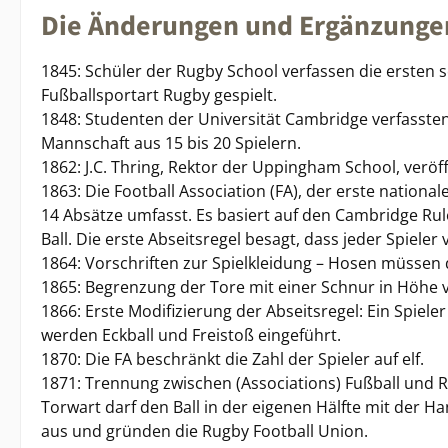
Die Änderungen und Ergänzungen
1845: Schüler der Rugby School verfassen die ersten s
Fußballsportart Rugby gespielt.
1848: Studenten der Universität Cambridge verfasste
Mannschaft aus 15 bis 20 Spielern.
1862: J.C. Thring, Rektor der Uppingham School, veröff
1863: Die Football Association (FA), der erste nation
14 Absätze umfasst. Es basiert auf den Cambridge Ru
Ball. Die erste Abseitsregel besagt, dass jeder Spieler
1864: Vorschriften zur Spielkleidung – Hosen müssen
1865: Begrenzung der Tore mit einer Schnur in Höhe 
1866: Erste Modifizierung der Abseitsregel: Ein Spiele
werden Eckball und Freistoß eingeführt.
1870: Die FA beschränkt die Zahl der Spieler auf elf.
1871: Trennung zwischen (Associations) Fußball und Rug
Torwart darf den Ball in der eigenen Hälfte mit der H
aus und gründen die Rugby Football Union.