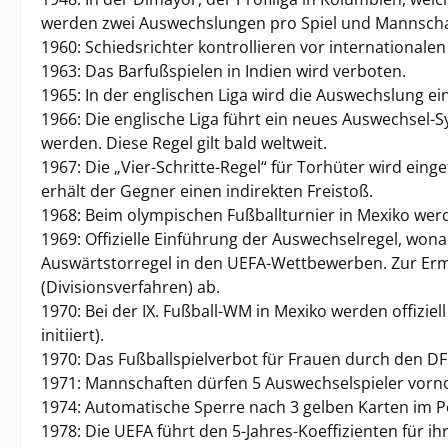
werden zwei Auswechslungen pro Spiel und Mannschaf
1960: Schiedsrichter kontrollieren vor internationale
1963: Das Barfußspielen in Indien wird verboten.
1965: In der englischen Liga wird die Auswechslung ei
1966: Die englische Liga führt ein neues Auswechsel
werden. Diese Regel gilt bald weltweit.
1967: Die „Vier-Schritte-Regel“ für Torhüter wird ein
erhält der Gegner einen indirekten Freistoß.
1968: Beim olympischen Fußballturnier in Mexiko wer
1969: Offizielle Einführung der Auswechselregel, won
Auswärtstorregel in den UEFA-Wettbewerben. Zur Ermit
(Divisionsverfahren) ab.
1970: Bei der IX. Fußball-WM in Mexiko werden offizi
initiiert).
1970: Das Fußballspielverbot für Frauen durch den D
1971: Mannschaften dürfen 5 Auswechselspieler vorn
1974: Automatische Sperre nach 3 gelben Karten im Po
1978: Die UEFA führt den 5-Jahres-Koeffizienten für i