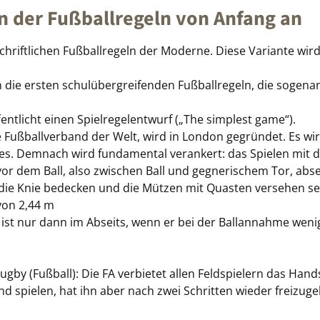
 der Fußballregeln von Anfang an
chriftlichen Fußballregeln der Moderne. Diese Variante wir
n die ersten schulübergreifenden Fußballregeln, die sogen
entlicht einen Spielregelentwurf („The simplest game“).
ale Fußballverband der Welt, wird in London gegründet. Es 
les. Demnach wird fundamental verankert: das Spielen mit
 vor dem Ball, also zwischen Ball und gegnerischem Tor, absei
 die Knie bedecken und die Mützen mit Quasten versehen se
von 2,44 m
r ist nur dann im Abseits, wenn er bei der Ballannahme wenig
by (Fußball): Die FA verbietet allen Feldspielern das Handsp
and spielen, hat ihn aber nach zwei Schritten wieder freiz