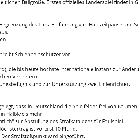
itlichen Ballgröße. Erstes offizielles Länderspiel findet i
 Begrenzung des Tors. Einführung von Halbzeitpause und Se
aus.
len.
schreibt Schienbeinschützer vor.
ard), die bis heute höchste internationale Instanz zur Ände
chen Vertretern.
idungsbefugnis und zur Unterstützung zwei Linienrichter.
gelegt, dass in Deutschland die Spielfelder frei von Bäum
ein Halbkreis mehr.
htlich“ zur Abstufung des Strafkataloges für Foulspiel.
öchstertrag ist vorerst 10 Pfund.
 Der Strafstoßpunkt wird eingeführt.