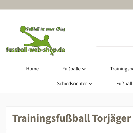
m Hauptinhalt springen
Zur Suche springen
Zur Hauptnavigation springen
Home
Fußbälle
Trainingsbe
Schiedsrichter
Fußball
Trainingsfußball Torjäger