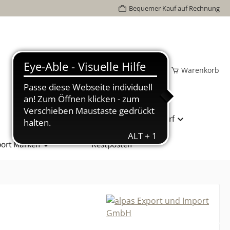
Bequemer Kauf auf Rechnung
Wunschzettel
Mein Konto
Warenkorb
Bundesliga Spielball
Vereinsbedarf
ort Marken
Restposten