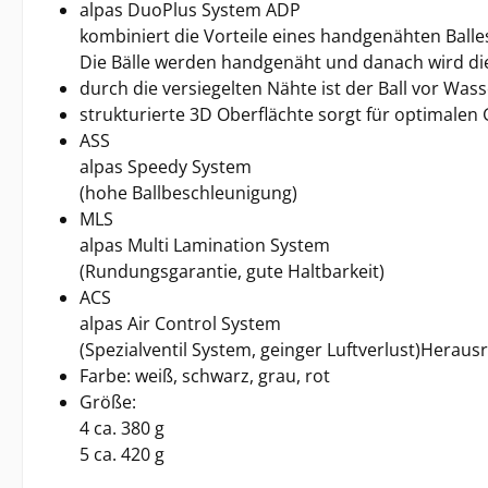
alpas DuoPlus System ADP
kombiniert die Vorteile eines handgenähten Balles
Die Bälle werden handgenäht und danach wird die
durch die versiegelten Nähte ist der Ball vor W
strukturierte 3D Oberflächte sorgt für optimalen
ASS
alpas Speedy System
(hohe Ballbeschleunigung)
MLS
alpas Multi Lamination System
(Rundungsgarantie, gute Haltbarkeit)
ACS
alpas Air Control System
(Spezialventil System, geinger Luftverlust)Herau
Farbe: weiß, schwarz, grau, rot
Größe:
4 ca. 380 g
5 ca. 420 g