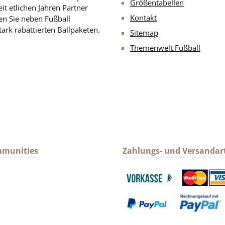
Größentabellen
eit etlichen Jahren Partner
Kontakt
en Sie neben Fußball
ark rabattierten Ballpaketen.
Sitemap
Themenwelt Fußball
mmunities
Zahlungs- und Versandar
gram
Benutzerdefiniertes Bild 1
Benutzerdefin
Benutzerdefiniertes Bild 3
Benutzerdefin