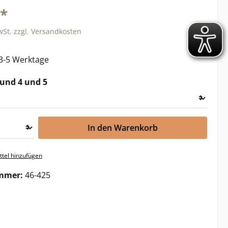
€*
wSt. zzgl. Versandkosten
 3-5 Werktage
auswählen
 und 4 und 5
In den Warenkorb
tel hinzufügen
mmer:
46-425