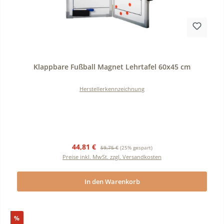
Durchschnittliche Bewertung von 0 von 5 Sternen
Klappbare Fußball Magnet Lehrtafel 60x45 cm
Herstellerkennzeichnung
Verkaufspreis:
Regulärer Preis:
44,81 €
59,75 €
(25% gespart)
Preise inkl. MwSt. zzgl. Versandkosten
In den Warenkorb
Rabatt
%