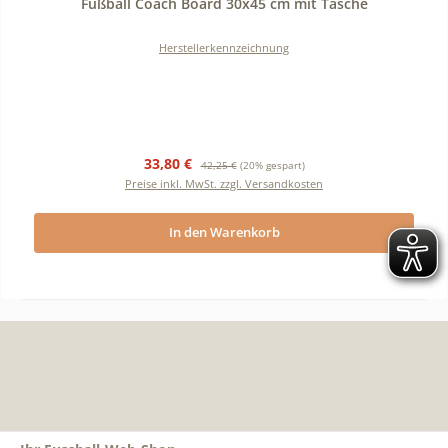
Fußball Coach Board 30x45 cm mit Tasche
Herstellerkennzeichnung
Verkaufspreis:
Regulärer Preis:
33,80 €
42,25 €
(20% gespart)
Preise inkl. MwSt. zzgl. Versandkosten
In den Warenkorb