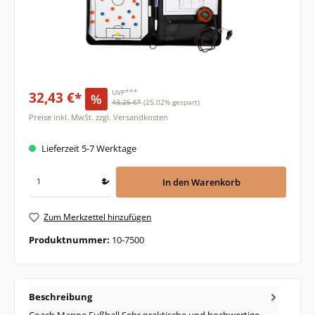
32,43 €*
UVP***
%
43,25 €*
(25.02% gespart)
Preise inkl. MwSt. zzgl. Versandkosten
Lieferzeit 5-7 Werktage
In den Warenkorb
Zum Merkzettel hinzufügen
Produktnummer:
10-7500
Beschreibung
Coach Mappe Fußball Sehr praktische und hochwertige